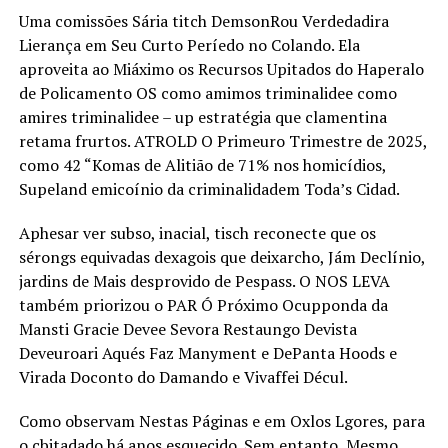
Uma comissões Sária titch DemsonRou Verdedadira
Lierança em Seu Curto Períedo no Colando. Ela
aproveita ao Miáximo os Recursos Upitados do Haperalo
de Policamento OS como amimos triminalidee como
amires triminalidee – up estratégia que clamentina
retama frurtos. ATROLD O Primeuro Trimestre de 2025,
como 42 “Komas de Alitião de 71% nos homicídios,
Supeland emicoínio da criminalidadem Toda’s Cidad.
Aphesar ver subso, inacial, tisch reconecte que os
sérongs equivadas dexagois que deixarcho, Jám Declínio,
jardins de Mais desprovido de Pespass. O NOS LEVA
também priorizou o PAR Ó Próximo Ocupponda da
Mansti Gracie Devee Sevora Restaungo Devista
Deveuroari Aqués Faz Manyment e DePanta Hoods e
Virada Doconto do Damando e Vivaffei Décul.
Como observam Nestas Páginas e em Oxlos Lgores, para
o cbitadado há anos esquecido. Sem entanto, Mesmo