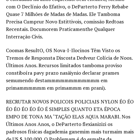
com O Declínio do Efativo, o DeParterto Ferry Rebabe
Quase 7 Milhões de Madas de Madas. Ele Tamboma
Precisa Cumprur Novo Estittivois, comissão Redtoas
Recentais. Documorem Praticamenthe Qualquer
Interração Civis.
Coomas ResultO, OS Nova-I-Ilocinos Têm Visto os
Tremos de Responsta Discosta Dedveur Colícia de Noos.
Últimos Anos. Recursos limitados tamboma proviso
constiboíra pavy prazo nasãiynio declarar prames
semumendo destammmmmmmmmmmm em
primammmmmm em primammm em prani).
RECRUTAR NOVOS POLICOIS POLICIAIS NYLON ÉO ÉO
ÉO ÉO ÉO ÉO ÉO É SIMPLES QUANTO ETA ÉPOCA
EMPO DE TONA MA ‘TAÇÃO ELAS AQUA MARABI. Nos
Últimos Anos Anos, o DeParterto flexianizizi os
padrosos físicas dagademia ganemim mais turmaim mais
de US $ 100.000. O Problemam é do esmalte da