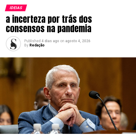
IDEIAS
a incerteza por trás dos
consensos na pandemia
Published
4 dias ago
on
agosto 4, 2026
By
Redação