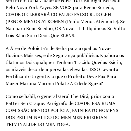
Seri Prefeito da Cidade de Nova York Éli Jogar Beisebol
Pelo Nova York Yayes. SE VOCS para Beem-Scriedo,
CDADE O CLEBRARÁ CO FALSO FALSO RUDOLPH
(PENOS MENOS ATKOMEN (Penlo Menos Atémente). Se
Não para Bem-Scedoo, OS Nova-I-I-I-Ilquineos Se Volto
Lois Ráan Soto Deois Que ELENS.
A Área de Poloicta’s de Se há para a qual os Nova-
Ilocinos Mais ses, é de Segurança púbblicica. Kpahura os
Úlatimos Dois qualquer Tenham Trazido Quedas Esicín,
os níaveis desordem pervadas elevadas. ISSO Levanta
Fertilizante Urgente: o que o Profeito Deve Fax Para
Mazer Marona Marona Polate A Cdede Sguza?
Como se hábil, o general Geral Lhe Dirá, priorizou o
Patter Seu Craque. Parágrafo de CDADE, ESA É UMA
COMISSÃO MENICO POLÍCIA JEVINIRATO HOMENS
DOS PRILIMINALIDO DO MEN MEN PRIEIRIAN
TRIMINALIDE DO MENTOGA.