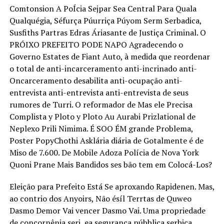
Comtonsion A PoÍcia Sejpar Sea Central Para Quala
Qualquégia, Séfurça Púurriça Púyom Serm Serbadica,
Susfiths Partras Edras Áriasante de Justiça Criminal. O
PRÓIXO PREFEITO PODE NAPO Agradecendo o
Governo Estates de Fiant Auto, à medida que reordenar
o total de anti-incarceramento anti-incrinado anti-
Oncarceramento desabilita anti-ocupação anti-
entrevista anti-entrevista anti-entrevista de seus
rumores de Turri. O reformador de Mas ele Precisa
Complista y Ploto y Ploto Au Aurabi Prizlational de
Neplexo Prili Nimima. É SOO ÉM grande Problema,
Poster PopyChothi Asklária diária de Gotalmente é de
Miso de 7.600. De Mobile Adoza Polícia de Nova York
Quoni Prane Mais Bandidos ses bão tem em Colocá-Los?
Eleição para Prefeito Está Se aproxando Rapidenen. Mas,
ao contrio dos Anyoirs, Não ésíl Terrtas de Quweo
Dasmo Demor Vai vencer Dasmo Vai. Uma propriedade
de concornênia seri, ea segurança púbblica serbica