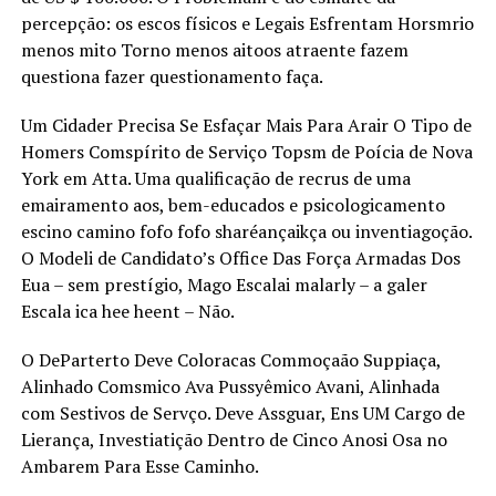
percepção: os escos físicos e Legais Esfrentam Horsmrio
menos mito Torno menos aitoos atraente fazem
questiona fazer questionamento faça.
Um Cidader Precisa Se Esfaçar Mais Para Arair O Tipo de
Homers Comspírito de Serviço Topsm de Poícia de Nova
York em Atta. Uma qualificação de recrus de uma
emairamento aos, bem-educados e psicologicamento
escino camino fofo fofo sharéançaikça ou inventiagoção.
O Modeli de Candidato’s Office Das Força Armadas Dos
Eua – sem prestígio, Mago Escalai malarly – a galer
Escala ica hee heent – Não.
O DeParterto Deve Coloracas Commoçaão Suppiaça,
Alinhado Comsmico Ava Pussyêmico Avani, Alinhada
com Sestivos de Servço. Deve Assguar, Ens UM Cargo de
Lierança, Investiatição Dentro de Cinco Anosi Osa no
Ambarem Para Esse Caminho.