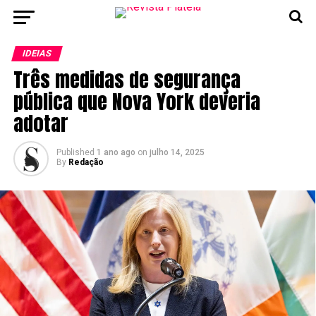
IDEIAS
Três medidas de segurança
pública que Nova York deveria
adotar
Published
1 ano ago
on
julho 14, 2025
By
Redação