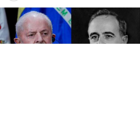
Durante o ano de 1935, mesmo período em que os
judeus perderam sua cidadania na Alemanha Nazista