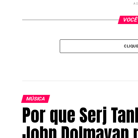
AD
VOCÊ
CLIQU
MÚSICA
Por que Serj Ta
John Dolmayan p