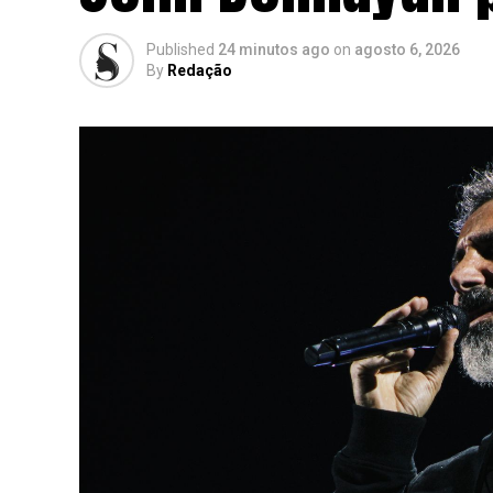
Published
24 minutos ago
on
agosto 6, 2026
By
Redação