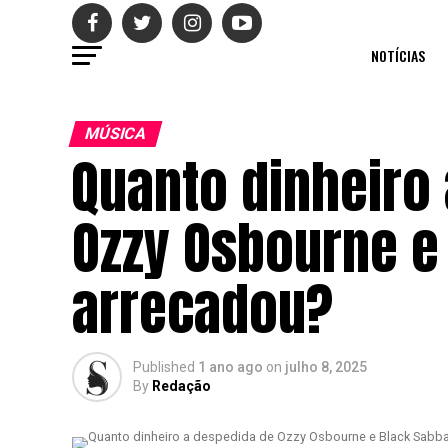
NOTÍCIAS
MÚSICA
Quanto dinheiro
Ozzy Osbourne e
arrecadou?
Published
1 ano ago
on
julho 8, 2025
By
Redação