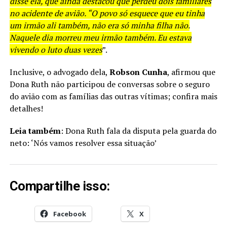
disse ela, que ainda destacou que perdeu dois familiares
no acidente de avião. “O povo só esquece que eu tinha
um irmão ali também, não era só minha filha não.
Naquele dia morreu meu irmão também. Eu estava
vivendo o luto duas vezes
”.
Inclusive, o advogado dela,
Robson Cunha
, afirmou que
Dona Ruth não participou de conversas sobre o seguro
do avião com as famílias das outras vítimas; confira mais
detalhes!
Leia também
: Dona Ruth fala da disputa pela guarda do
neto: ‘Nós vamos resolver essa situação’
Compartilhe isso:
Facebook
X