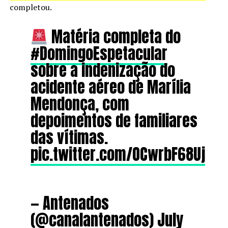
completou.
Matéria completa do
#DomingoEspetacular
sobre a indenização do
acidente aéreo de Marília
Mendonça, com
depoimentos de familiares
das vítimas.
pic.twitter.com/OCwrbF68Uj
— Antenados
(@canalantenados)
July