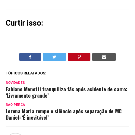
Curtir isso:
TÓPICOS RELATADOS:
NOVIDADES
Fabiano Menotti tranquiliza fãs após acidente de carro:
‘Livramento grande’
NÃO PERCA
Lorena Maria rompe o silêncio após separação de MC
Daniel: ‘É inevitável’