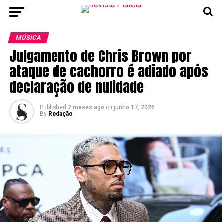
MÚSICA
Julgamento de Chris Brown por
ataque de cachorro é adiado após
declaração de nulidade
Published
2 meses ago
on
junho 17, 2026
By
Redação