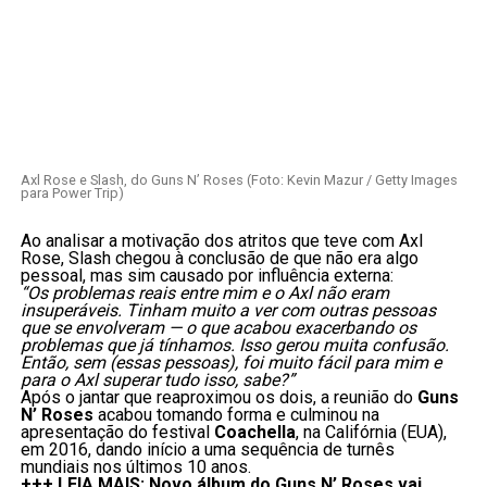
Axl Rose e Slash, do Guns N’ Roses (Foto: Kevin Mazur / Getty Images
para Power Trip)
Ao analisar a motivação dos atritos que teve com Axl
Rose, Slash chegou à conclusão de que não era algo
pessoal, mas sim causado por influência externa:
“Os problemas reais entre mim e o Axl não eram
insuperáveis. Tinham muito a ver com outras pessoas
que se envolveram — o que acabou exacerbando os
problemas que já tínhamos. Isso gerou muita confusão.
Então, sem (essas pessoas), foi muito fácil para mim e
para o Axl superar tudo isso, sabe?”
Após o jantar que reaproximou os dois, a reunião do
Guns
N’ Roses
acabou tomando forma e culminou na
apresentação do festival
Coachella
, na Califórnia (EUA),
em 2016, dando início a uma sequência de turnês
mundiais nos últimos 10 anos.
+++ LEIA MAIS: Novo álbum do Guns N’ Roses vai