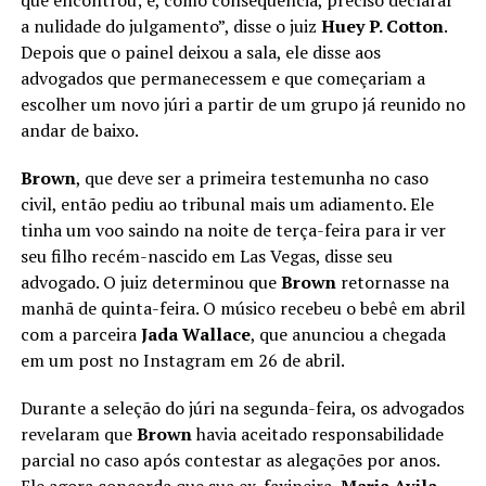
a nulidade do julgamento”, disse o juiz
Huey P. Cotton
.
Depois que o painel deixou a sala, ele disse aos
advogados que permanecessem e que começariam a
escolher um novo júri a partir de um grupo já reunido no
andar de baixo.
Brown
, que deve ser a primeira testemunha no caso
civil, então pediu ao tribunal mais um adiamento. Ele
tinha um voo saindo na noite de terça-feira para ir ver
seu filho recém-nascido em Las Vegas, disse seu
advogado. O juiz determinou que
Brown
retornasse na
manhã de quinta-feira. O músico recebeu o bebê em abril
com a parceira
Jada Wallace
, que anunciou a chegada
em um post no Instagram em 26 de abril.
Durante a seleção do júri na segunda-feira, os advogados
revelaram que
Brown
havia aceitado responsabilidade
parcial no caso após contestar as alegações por anos.
Ele agora concorda que sua ex-faxineira,
Maria Avila
,