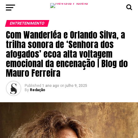
ENTRETENIMENTO
Com Wanderléa e Orlando Silva, a
trilha sonora de ‘Senhora dos
afogados’ ecoa alta voltagem
emocional da encenação | Blog do
Mauro Ferreira
Published
1 ano ago
on
julho 9, 2025
By
Redação