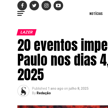
NOTÍCIAS
LAZER
20 eventos impe
Paulo nos dias 4,
2025
Published
1 ano ago
on
julho 8, 2025
By
Redação