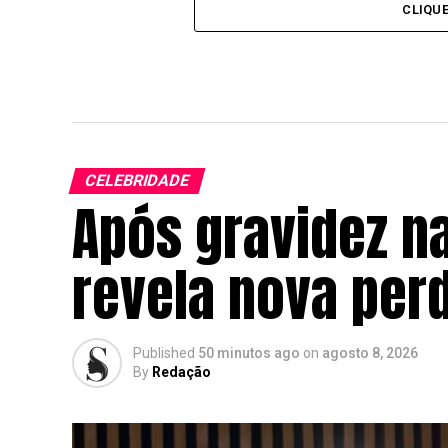
CLIQU
CELEBRIDADE
Após gravidez na
revela nova per
Published
50 minutos ago
on
agosto 8, 2026
By
Redação