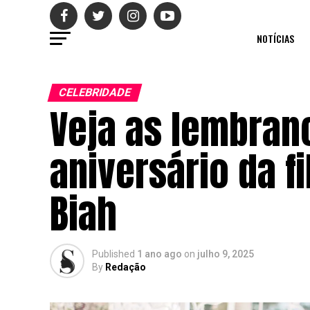
NOTÍCIAS
CELEBRIDADE
Veja as lembran
aniversário da f
Biah
Published
1 ano ago
on
julho 9, 2025
By
Redação