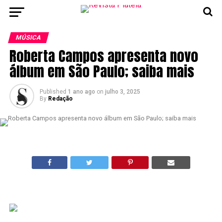
MÚSICA
Roberta Campos apresenta novo
álbum em São Paulo; saiba mais
Published
1 ano ago
on
julho 3, 2025
By
Redação