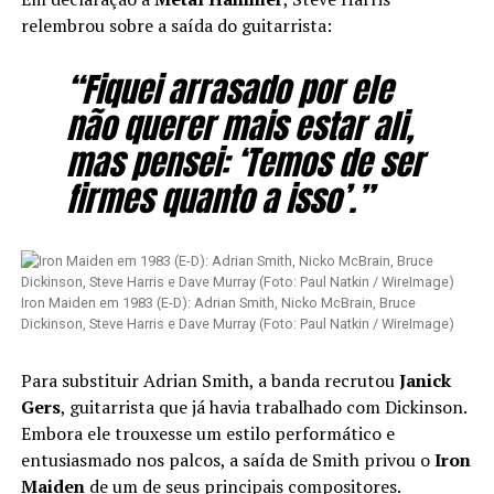
relembrou sobre a saída do guitarrista:
“Fiquei arrasado por ele
não querer mais estar ali,
mas pensei: ‘Temos de ser
firmes quanto a isso’.”
Iron Maiden em 1983 (E-D): Adrian Smith, Nicko McBrain, Bruce
Dickinson, Steve Harris e Dave Murray (Foto: Paul Natkin / WireImage)
Para substituir Adrian Smith, a banda recrutou
Janick
Gers
, guitarrista que já havia trabalhado com Dickinson.
Embora ele trouxesse um estilo performático e
entusiasmado nos palcos, a saída de Smith privou o
Iron
Maiden
de um de seus principais compositores.