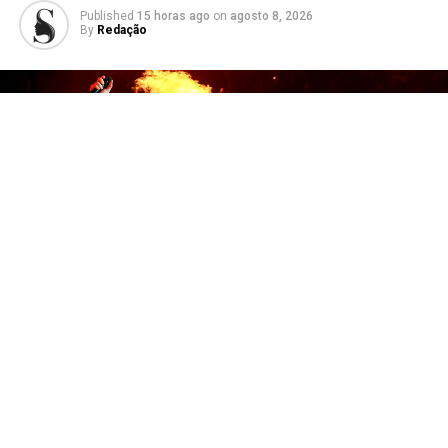
Published
15 horas ago
on
agosto 8, 2026
By
Redação