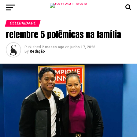
CELEBRIDADE
relembre 5 polêmicas na família
Published
2 meses ago
on
junho 17, 2026
By
Redação