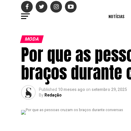
NOTÍCIAS
MODA
Por que as pess
braços durante 
Published
10 meses ago
on
setembro 29, 2025
By
Redação