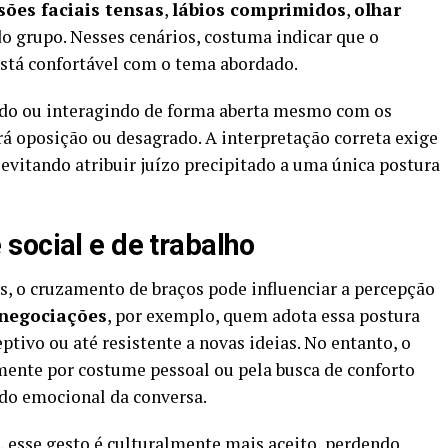
sões faciais tensas
,
lábios comprimidos
,
olhar
do grupo. Nesses cenários, costuma indicar que o
 está confortável com o tema abordado.
rindo ou interagindo de forma aberta mesmo com os
rá oposição ou desagrado. A interpretação correta exige
evitando atribuir juízo precipitado a uma única postura
social e de trabalho
is, o cruzamento de braços pode influenciar a percepção
negociações
, por exemplo, quem adota essa postura
tivo ou até resistente a novas ideias. No entanto, o
mente por costume pessoal ou pela busca de conforto
údo emocional da conversa.
 esse gesto é culturalmente mais aceito, perdendo