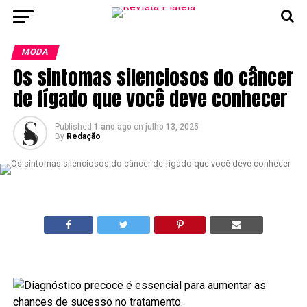
MODA
Os sintomas silenciosos do câncer
de fígado que você deve conhecer
Published
1 ano ago
on
julho 13, 2025
By
Redação