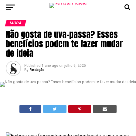
MODA
Não gosta de uva-passa? Esses
benefícios podem te fazer mudar
de ideia
Published
1 ano ago
on
julho 9, 2025
By
Redação