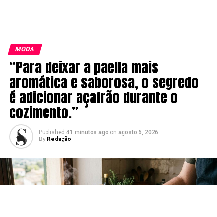
MODA
“Para deixar a paella mais
aromática e saborosa, o segredo
é adicionar açafrão durante o
cozimento.”
Published
41 minutos ago
on
agosto 6, 2026
By
Redação