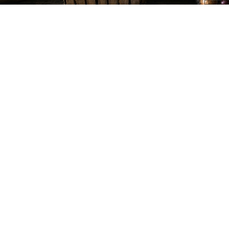
As
batatas
permanecem firmes por mais tempo quando
ficam protegidas da luz, do calor e da umidade
acumulada. Um recipiente ventilado, a separação das
cebolas e a retirada rápida de unidades estragadas
ajudam a reduzir brotos, manchas verdes e
apodrecimento durante o armazenamento.