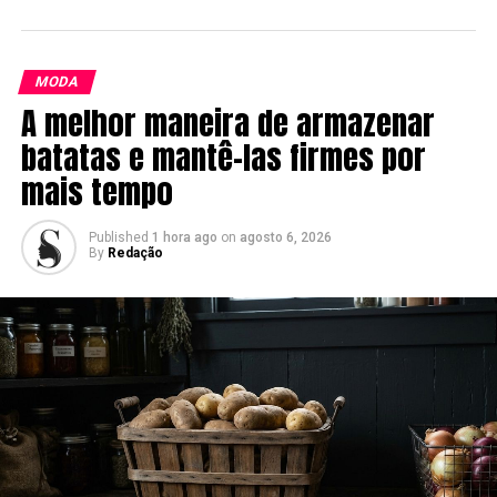
MODA
A melhor maneira de armazenar
batatas e mantê-las firmes por
mais tempo
Published
1 hora ago
on
agosto 6, 2026
By
Redação