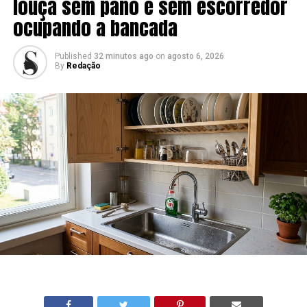
louça sem pano e sem escorredor
ocupando a bancada
Published
32 minutos ago
on
agosto 6, 2026
By
Redação