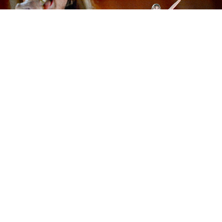
A Casa Branca também publicou, em novembro, um
vídeo no TikTok com “The Fate of Ophelia”, do álbum
“The Life of a Showgirl”, lançado no mês anterior. O
conteúdo reunia imagens da bandeira dos Estados