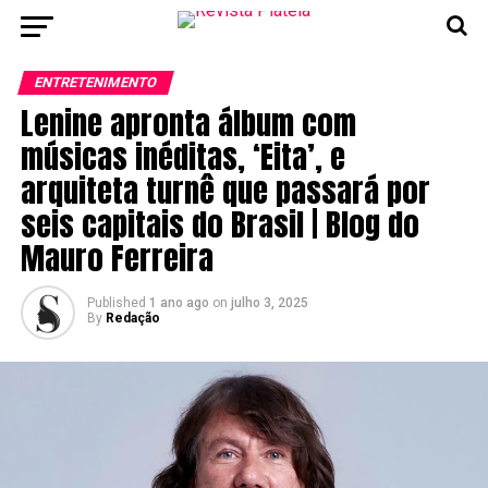
ENTRETENIMENTO
Lenine apronta álbum com
músicas inéditas, ‘Eita’, e
arquiteta turnê que passará por
seis capitais do Brasil | Blog do
Mauro Ferreira
Published
1 ano ago
on
julho 3, 2025
By
Redação