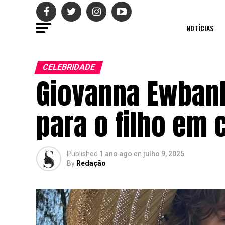
NOTÍCIAS
CELEBRIDADE
Giovanna Ewbank
para o filho em 
Published
1 ano ago
on
julho 9, 2025
By
Redação