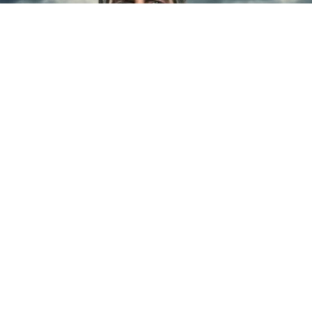
Na direção está Cyrus Nowrasteh, um cineasta
americano de 69 anos de filmes para a TV, como “Depois
do atentado”, e para o cinema, como “O apedrejamento
de Soraya M.”. Ele já esteve envolvido em uma