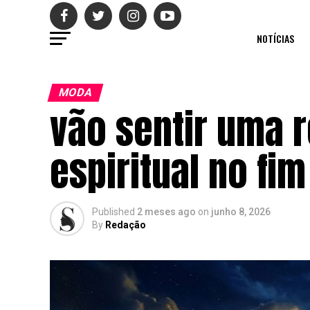
NOTÍCIAS
MODA
vão sentir uma 
espiritual no fi
Published
2 meses ago
on
junho 8, 2026
By
Redação