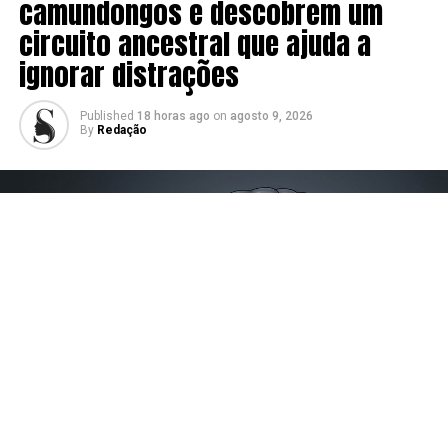
camundongos e descobrem um
circuito ancestral que ajuda a
ignorar distrações
Published
18 horas ago
on
agosto 9, 2026
By
Redação